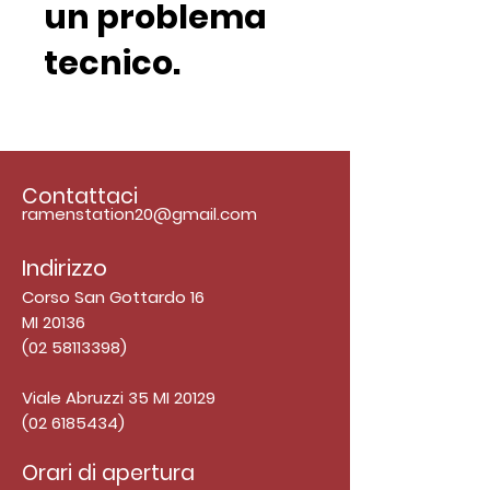
un problema
tecnico.
Contattaci
ramenstation20@gmail.com
Indirizzo
Corso San Gottardo 16
MI 20136
(02 58113398)
Viale Abruzzi 35 MI 20129
(02 6185434)
Orari di apertura