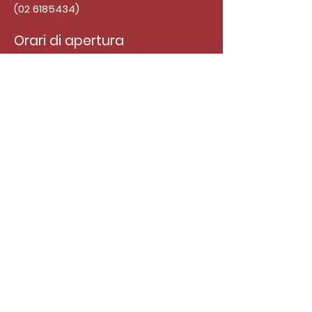
(02 6185434)
Orari di apertura
mar-dom : 12:00-15:00
19:00-23:30
lunedì : chiuso
Seguici: ramenstation_milano