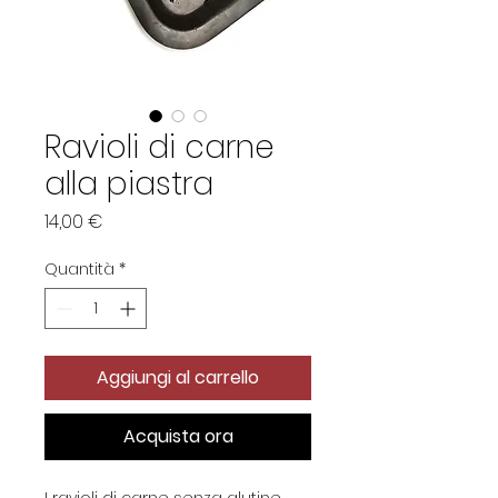
Ravioli di carne
alla piastra
Prezzo
14,00 €
Quantità
*
Aggiungi al carrello
Acquista ora
I ravioli di carne senza glutine