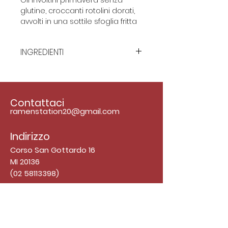
glutine, croccanti rotolini dorati,
avvolti in una sottile sfoglia fritta
fino a diventare fragrante e
irresistibile. All’interno
INGREDIENTI
racchiudono un ripieno gustoso
di verdure fresche, come cavolo
Ingredienti: farina di tapioca,
e carote.
farina di riso, sale, olio di semi di
girasole, verza, carote, cipolle,
Contattaci
pepe, glutammato.
ramenstation20@gmail.com
Indirizzo
Corso San Gottardo 16
MI 20136
(02 58113398)
Viale Abruzzi 35 MI 20129
(02 6185434)