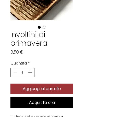
Involtini di
primavera
Prezzo
8,50 €
Quantità
*
Aggiungi al carrello
Acquista ora
Gli involtini primavera senza