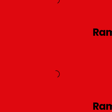
Ra
Ra