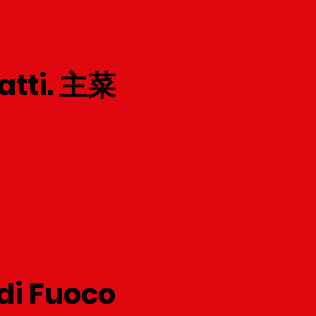
iatti. 主菜
di Fuoco.