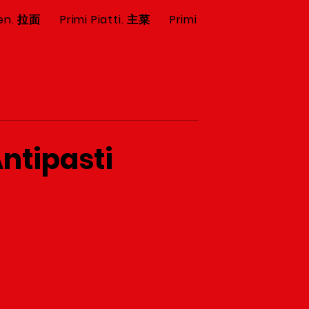
en. 拉面
Primi Piatti. 主菜
Primi Piatti. 主菜
Scode
ntipasti.