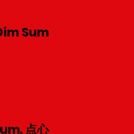
Dim Sum.
Sum. 点心