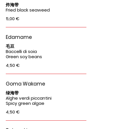
炸海带
Fried black seaweed
5,00 €
Edamame
毛豆
Baccelli di soia
Green soy beans
4,50 €
Goma Wakame
绿海带
Alghe verdi piccantini
Spicy green algae
4,50 €