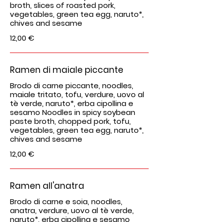
broth, slices of roasted pork,
vegetables, green tea egg, naruto*,
chives and sesame
12,00 €
Ramen di maiale piccante
Brodo di carne piccante, noodles,
maiale tritato, tofu, verdure, uovo al
tè verde, naruto*, erba cipollina e
sesamo Noodles in spicy soybean
paste broth, chopped pork, tofu,
vegetables, green tea egg, naruto*,
chives and sesame
12,00 €
Ramen all'anatra
Brodo di carne e soia, noodles,
anatra, verdure, uovo al tè verde,
naruto*, erba cipollina e sesamo