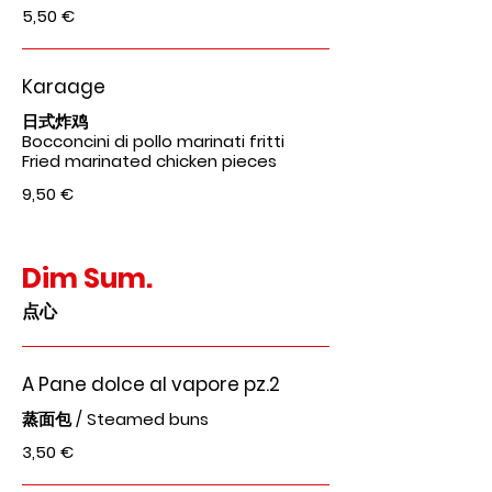
5,50 €
Karaage
日式炸鸡
Bocconcini di pollo marinati fritti
Fried marinated chicken pieces
9,50 €
Dim Sum.
点心
A Pane dolce al vapore pz.2
蒸面包 / Steamed buns
3,50 €