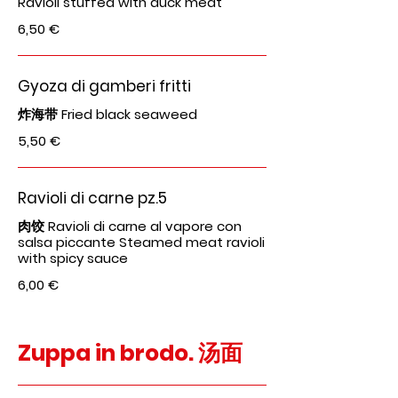
Ravioli stuffed with duck meat
6,50 €
Gyoza di gamberi fritti
炸海带 Fried black seaweed
5,50 €
Ravioli di carne pz.5
肉饺 Ravioli di carne al vapore con
salsa piccante Steamed meat ravioli
with spicy sauce
6,00 €
Zuppa in brodo. 汤面