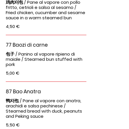
鸡肉刈包 / Pane al vapore con pollo
fritto, cetrioli e salsa al sesamo /
Fried chicken, cucumber and sesame
sauce in a warm steamed bun
4,50 €
77 Baozi di carne
包子 / Panino al vapore ripieno di
maiale / Steamed bun stuffed with
pork
5,00 €
87 Bao Anatra
鸭刈包 / Pane al vapore con anatra,
arachidi e salsa pechinese /
Steamed bread with duck, peanuts
and Peking sauce
5,50 €