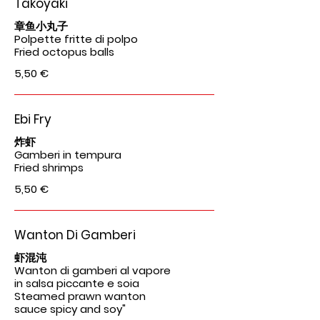
Takoyaki
章鱼小丸子
Polpette fritte di polpo
Fried octopus balls
5,50 €
Ebi Fry
炸虾
Gamberi in tempura
Fried shrimps
5,50 €
Wanton Di Gamberi
虾混沌
Wanton di gamberi al vapore
in salsa piccante e soia
Steamed prawn wanton
sauce spicy and soy"