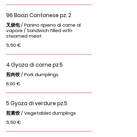
96 Baozi Cantonese pz. 2
叉烧包 / Panino ripieno di carne al
vapore / Sandwich filled with
steamed meat
5,50 €
4 Gyoza di carne pz.5
煎肉饺 / Pork dumplings
6,00 €
5 Gyoza di verdure pz.5
煎素饺 / Vegetables dumplings
5,50 €