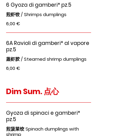
6 Gyoza di gamberi* pz.5
煎虾饺 / Shrimps dumplings
6,00 €
6A Ravioli di gamberi* al vapore
pz.5
蒸虾胶 / Steamed shrimp dumplings
6,00 €
Dim Sum. 点心
Gyoza di spinaci e gamberi*
pz.5
煎菠菜饺 Spinach dumplings with
shrimp