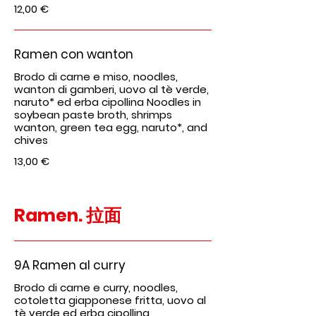
12,00 €
Ramen con wanton
Brodo di carne e miso, noodles,
wanton di gamberi, uovo al tè verde,
naruto* ed erba cipollina Noodles in
soybean paste broth, shrimps
wanton, green tea egg, naruto*, and
chives
13,00 €
Ramen. 拉面
9A Ramen al curry
Brodo di carne e curry, noodles,
cotoletta giapponese fritta, uovo al
tè verde ed erba cipollina