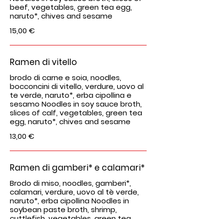
beef, vegetables, green tea egg,
naruto*, chives and sesame
15,00 €
Ramen di vitello
brodo di carne e soia, noodles,
bocconcini di vitello, verdure, uovo al
te verde, naruto*, erba cipollina e
sesamo Noodles in soy sauce broth,
slices of calf, vegetables, green tea
egg, naruto*, chives and sesame
13,00 €
Ramen di gamberi* e calamari*
Brodo di miso, noodles, gamberi*,
calamari, verdure, uovo al tè verde,
naruto*, erba cipollina Noodles in
soybean paste broth, shrimp,
cuttlefish, vegetables, green tea