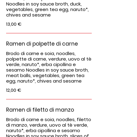
Noodles in soy sauce broth, duck,
vegetables, green tea egg, naruto*,
chives and sesame
13,00 €
Ramen di polpette di carne
Brodo di carne e soia, noodles,
polpette di carne, verdure, uovo al tè
verde, naruto*, erba cipollina e
sesamo Noodles in soy sauce broth,
meat balls, vegetables, green tea
egg, naruto*, chives and sesame
12,00 €
Ramen di filetto di manzo
Brodo di carne e soia, noodles, filetto
di manzo, verdure, uovo al tè verde,
naruto*, erba cipollina e sesamo
Noodles in soy sauce broth, slices of