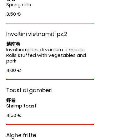
Spring rolls
3,50 €
Involtini vietnamiti pz.2
越南卷
Involtini ripieni di verdure e maiale
Rolls stuffed with vegetables and
pork
4,00 €
Toast di gamberi
虾卷
Shrimp toast
4,50 €
Alghe fritte