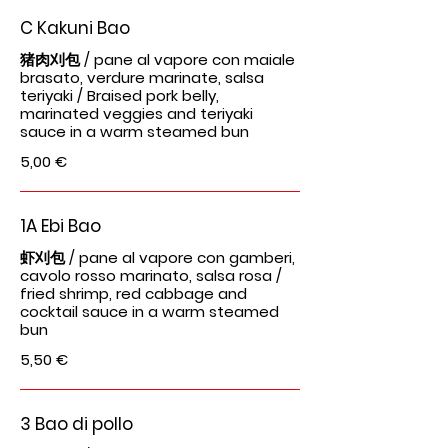
C Kakuni Bao
猪肉刈包 / pane al vapore con maiale
brasato, verdure marinate, salsa
teriyaki / Braised pork belly,
marinated veggies and teriyaki
sauce in a warm steamed bun
5,00 €
1A Ebi Bao
虾刈包 / pane al vapore con gamberi,
cavolo rosso marinato, salsa rosa /
fried shrimp, red cabbage and
cocktail sauce in a warm steamed
bun
5,50 €
3 Bao di pollo