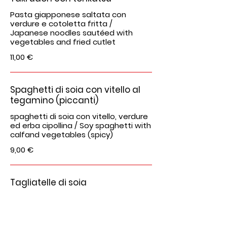
Pasta giapponese saltata con
verdure e cotoletta fritta /
Japanese noodles sautéed with
vegetables and fried cutlet
11,00 €
Spaghetti di soia con vitello al
tegamino (piccanti)
spaghetti di soia con vitello, verdure
ed erba cipollina / Soy spaghetti with
calfand vegetables (spicy)
9,00 €
Tagliatelle di soia
tagliatelle di soia saltate con vitello,
bambù e funghi / Soy tagliatelle with
calf, bamboo and Chinese
mushrooms